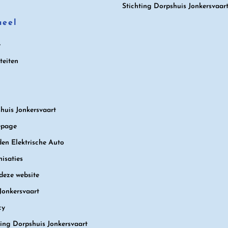
Stichting Dorpshuis Jonkersvaar
ueel
e
teiten
huis Jonkersvaart
page
en Elektrische Auto
isaties
deze website
Jonkersvaart
cy
ting Dorpshuis Jonkersvaart