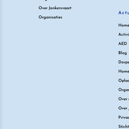
Over Jonkersvaart
Act
Organisaties
Hom
Activi
AED
Blog
Dorps
Home
Oplad
Organ
Over 
Over 
Priva
Stich