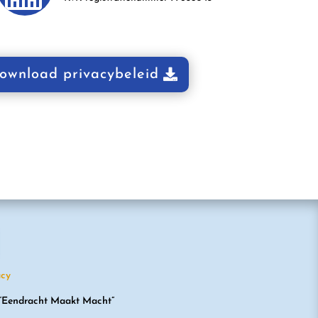
ownload privacybeleid
acy
 “Eendracht Maakt Macht”