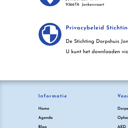
9366TA Jonkersvaart

Privacybeleid Stichti
De Stichting Dorpshuis Jon
U kunt het downloaden vi
Informatie
Voo
Home
Dorps
Agenda
Oplad
Blog
AED