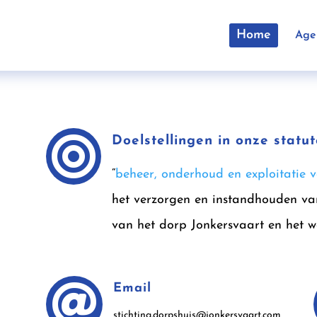
Home
Age

Doelstellingen in onze statu
“
beheer, onderhoud en exploitatie 
het verzorgen en instandhouden va
van het dorp Jonkersvaart en het w

Email
stichting.dorpshuis@jonkersvaart.com